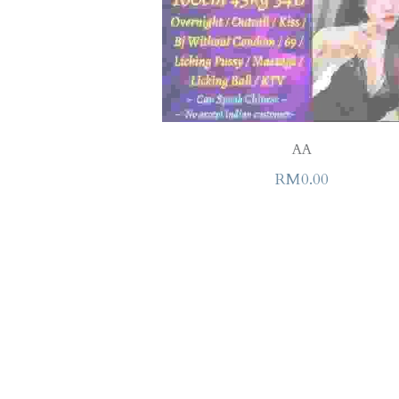
AA
RM0.00